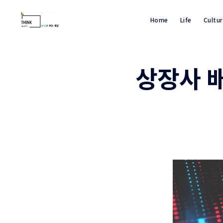
Home
Life
Cultu
상장사 