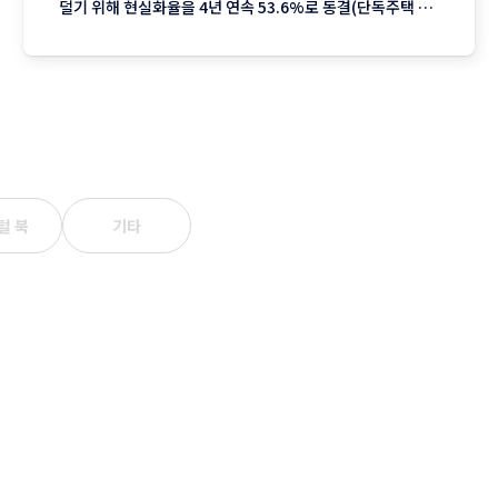
덜기 위해 현실화율을 4년 연속 53.6%로 동결(단독주택 기
준)했지만 서울을 중심으로 한 실거래가 상승분이 반영되며
2023년 이후 3년째 오름폭이 커지는 추세입니다. 1. 지역별
상승률: "서울이 끌고 제주는 쉬고" 전국에서 가장 뜨거운
털 북
기타