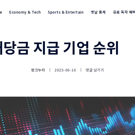
re
Economy & Tech
Sports & Entertain
옛날 통계
유료 독자 혜
배당금 지급 기업 순위
통계뉴스(www.statnews.net) 
씽크누리
2025-06-16
댓글 남기기