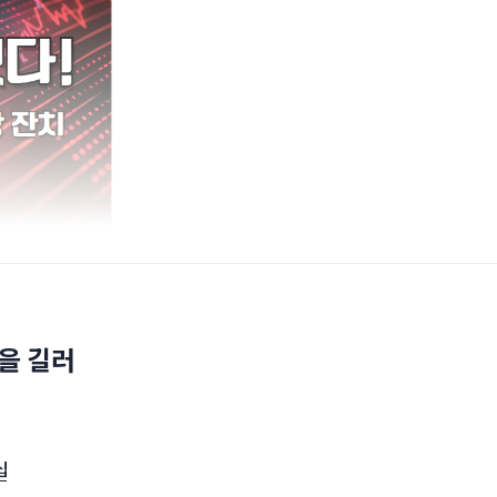
을 길러
십