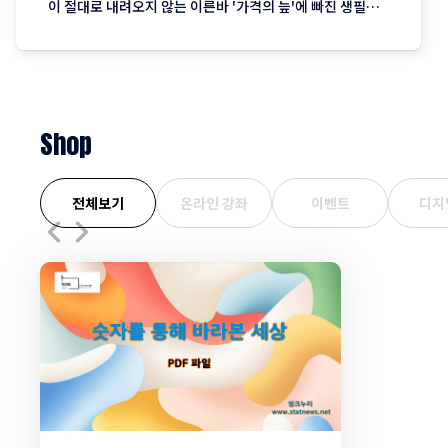
이 절대로 내려오지 않는 이른바 '가격의 늪'에 빠진 생필품
시장의 현주소를 정리합니다. "내 월급 빼고 다 올랐다"는 농
담, 이제는 '팩트'가 된 장바구니의 비명 퇴근길 마트에 들러
커피믹스 한 상자와 달걀 한 판을 집어 든 당신, 결제창에
Shop
전체보기
온라인 강좌
이벤트
디지