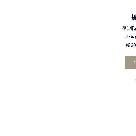
첫 1개월
가 적
₩3,