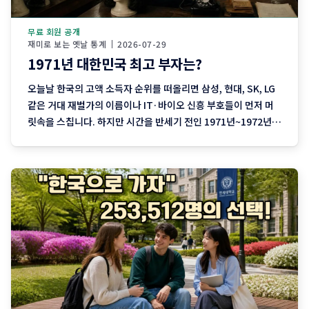
무료 회원 공개
재미로 보는 옛날 통계
2026-07-29
1971년 대한민국 최고 부자는?
오늘날 한국의 고액 소득자 순위를 떠올리면 삼성, 현대, SK, LG
같은 거대 재벌가의 이름이나 IT·바이오 신흥 부호들이 먼저 머
릿속을 스칩니다. 하지만 시간을 반세기 전인 1971년~1972년으
로 되돌려보면 지금으로서는 생소한 뜻밖의 인물들이 대한민국
소득 랭킹 최상단을 차지하고 있었습니다. 수년 동안 대한민국 소
득 1위 자리를 철옹성처럼 지켜오던 한진그룹 조중훈 회장의 왕
좌를