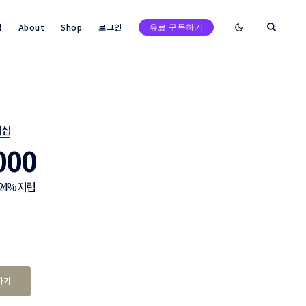
Enable dark mod
택
About
Shop
로그인
유료 구독하기
검색
버십
000
24% 저렴
하기