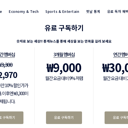
re
Economy & Tech
Sports & Entertain
옛날 통계
유료 독자 혜
유료 구독하기
통계뉴스(www.statnews.net) 
숫자로 보는 세상!! 통계뉴스를 통해 세상을 보는 안목을 길러 보세요
간 멤버십
3개월 멤버십
연간 멤
₩
9,000
₩
30,
₩
3,300
2,970
월간 요금 대비 9% 저렴
월간 요금 대비 
동안 10% 할인가가
 이후엔 ₩3,300이
제됩니다.
료 구독하기
유료 구독하기
유료 구독