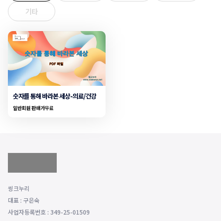
기타
숫자를 통해 바라본 세상-의료/건강
일반회원 판매가
무료
씽크누리
대표 : 구은숙
사업자등록번호 : 349-25-01509