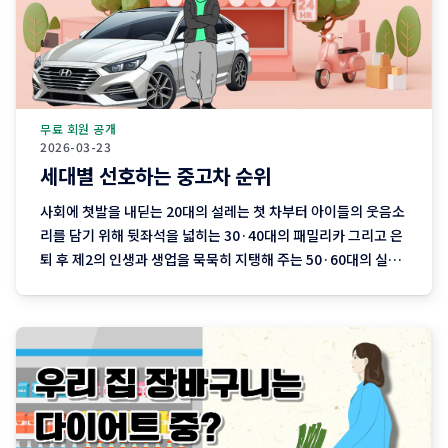
무료 회원 공개
2026-03-23
세대별 선호하는 중고차 순위
사회에 첫발을 내딛는 20대의 설레는 첫 차부터 아이들의 웃음소
리를 담기 위해 뒷좌석을 넓히는 30·40대의 패밀리카 그리고 은
퇴 후 제2의 인생과 생업을 묵묵히 지탱해 주는 50·60대의 실용
차까지. 지역 기반 플랫폼 '당근'이 분석한 최근 3개월간의 중고
차 직거래 데이터에는 이처럼 나이와 함께 흘러가는 우리네 인생
의 모습이 고스란히 담겨 있습니다. 연령대에 따라