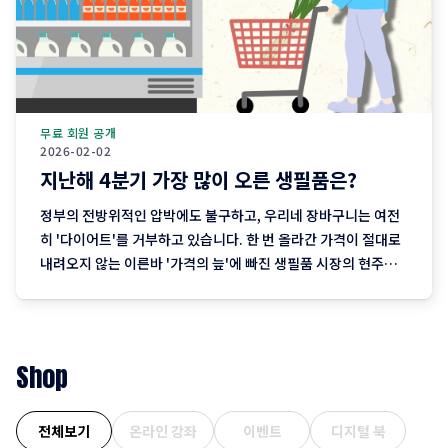
무료 회원 공개
2026-02-02
지난해 4분기 가장 많이 오른 생필품은?
정부의 전방위적인 압박에도 불구하고, 우리네 장바구니는 여전
히 '다이어트'를 거부하고 있습니다. 한 번 올라간 가격이 절대로
내려오지 않는 이른바 '가격의 늪'에 빠진 생필품 시장의 현주소
를 정리합니다. "내 월급 빼고 다 올랐다"는 농담, 이제는 '팩
트'가 된 장바구니의 비명 퇴근길 마트에 들러 커피믹스 한 상자
와 달걀 한 판을 집어 든 당신, 결제창에
Shop
전체보기
온라인 강좌
이벤트
디지털 북