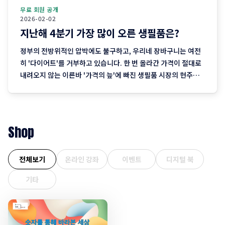
무료 회원 공개
2026-02-02
지난해 4분기 가장 많이 오른 생필품은?
정부의 전방위적인 압박에도 불구하고, 우리네 장바구니는 여전
히 '다이어트'를 거부하고 있습니다. 한 번 올라간 가격이 절대로
내려오지 않는 이른바 '가격의 늪'에 빠진 생필품 시장의 현주소
를 정리합니다. "내 월급 빼고 다 올랐다"는 농담, 이제는 '팩
트'가 된 장바구니의 비명 퇴근길 마트에 들러 커피믹스 한 상자
와 달걀 한 판을 집어 든 당신, 결제창에
Shop
전체보기
온라인 강좌
이벤트
디지털 북
기타