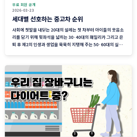
무료 회원 공개
2026-03-23
세대별 선호하는 중고차 순위
사회에 첫발을 내딛는 20대의 설레는 첫 차부터 아이들의 웃음소
리를 담기 위해 뒷좌석을 넓히는 30·40대의 패밀리카 그리고 은
퇴 후 제2의 인생과 생업을 묵묵히 지탱해 주는 50·60대의 실용
차까지. 지역 기반 플랫폼 '당근'이 분석한 최근 3개월간의 중고
차 직거래 데이터에는 이처럼 나이와 함께 흘러가는 우리네 인생
의 모습이 고스란히 담겨 있습니다. 연령대에 따라