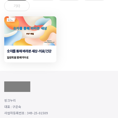
기타
숫자를 통해 바라본 세상-의료/건강
일반회원 판매가
무료
씽크누리
대표 : 구은숙
사업자등록번호 : 349-25-01509