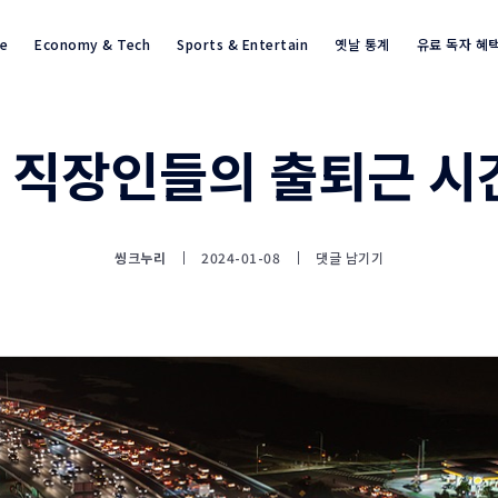
re
Economy & Tech
Sports & Entertain
옛날 통계
유료 독자 혜
 직장인들의 출퇴근 시
통계뉴스(www.statnews.net) 
씽크누리
2024-01-08
댓글 남기기