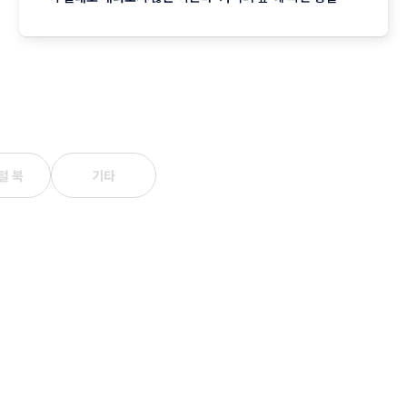
시장의 현주소를 정리합니다. "내 월급 빼고 다 올랐다"는 농
담, 이제는 '팩트'가 된 장바구니의 비명 퇴근길 마트에 들러
커피믹스 한 상자와 달걀 한 판을 집어 든 당신, 결제창에
털 북
기타