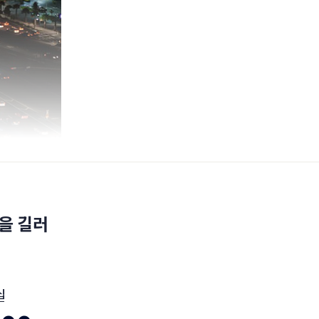
을 길러
십