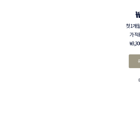
첫 1개월
가 적
₩3,