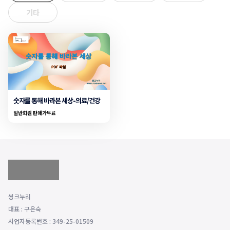
기타
숫자를 통해 바라본 세상-의료/건강
일반회원 판매가
무료
씽크누리
대표 : 구은숙
사업자등록번호 : 349-25-01509