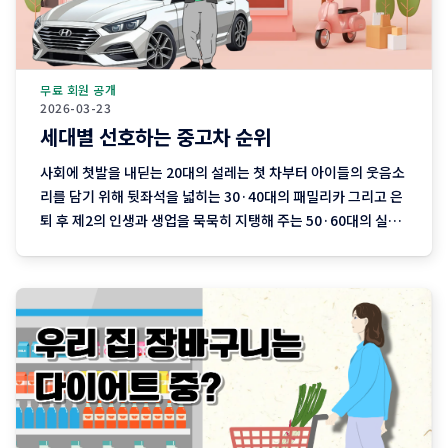
무료 회원 공개
2026-03-23
세대별 선호하는 중고차 순위
사회에 첫발을 내딛는 20대의 설레는 첫 차부터 아이들의 웃음소
리를 담기 위해 뒷좌석을 넓히는 30·40대의 패밀리카 그리고 은
퇴 후 제2의 인생과 생업을 묵묵히 지탱해 주는 50·60대의 실용
차까지. 지역 기반 플랫폼 '당근'이 분석한 최근 3개월간의 중고
차 직거래 데이터에는 이처럼 나이와 함께 흘러가는 우리네 인생
의 모습이 고스란히 담겨 있습니다. 연령대에 따라