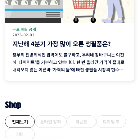
무료 회원 공개
2026-02-02
지난해 4분기 가장 많이 오른 생필품은?
정부의 전방위적인 압박에도 불구하고, 우리네 장바구니는 여전
히 '다이어트'를 거부하고 있습니다. 한 번 올라간 가격이 절대로
내려오지 않는 이른바 '가격의 늪'에 빠진 생필품 시장의 현주소
를 정리합니다. "내 월급 빼고 다 올랐다"는 농담, 이제는 '팩
트'가 된 장바구니의 비명 퇴근길 마트에 들러 커피믹스 한 상자
와 달걀 한 판을 집어 든 당신, 결제창에
Shop
전체보기
온라인 강좌
이벤트
디지털 북
기타