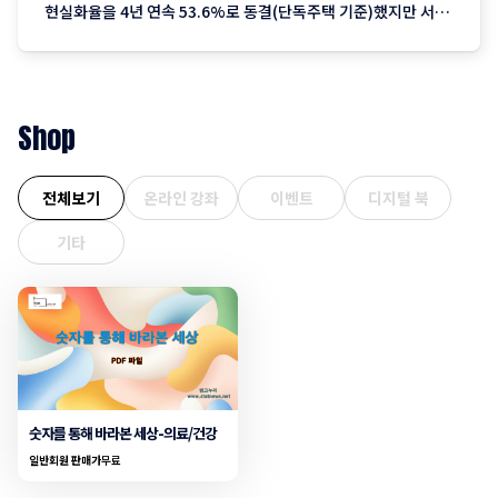
현실화율을 4년 연속 53.6%로 동결(단독주택 기준)했지만 서울
을 중심으로 한 실거래가 상승분이 반영되며 2023년 이후 3년째
오름폭이 커지는 추세입니다. 1. 지역별 상승률: "서울이 끌고 제
주는 쉬고" 전국에서 가장 뜨거운
Shop
전체보기
온라인 강좌
이벤트
디지털 북
기타
숫자를 통해 바라본 세상-의료/건강
일반회원 판매가
무료