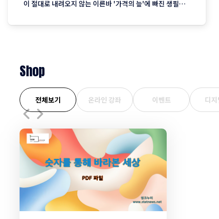
이 절대로 내려오지 않는 이른바 '가격의 늪'에 빠진 생필품
시장의 현주소를 정리합니다. "내 월급 빼고 다 올랐다"는 농
담, 이제는 '팩트'가 된 장바구니의 비명 퇴근길 마트에 들러
커피믹스 한 상자와 달걀 한 판을 집어 든 당신, 결제창에
Shop
전체보기
온라인 강좌
이벤트
디지