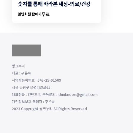
숫자를 통해 바라본 세상-의료/건강
무료
일반회원 판매가
씽크누리
대표 : 구은숙
사업자등록번호 : 349-25-01509
서울 은평구 은평터널로65
대표전화 : 컨텐츠 및 구독문의 : thinknoori@gmail.com
개인정보보호 책임자 : 구은숙
2023 Copyright 씽크누리 All Rights Reserved