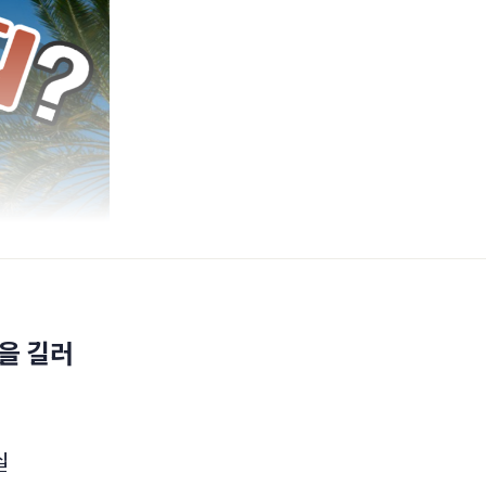
을 길러
십