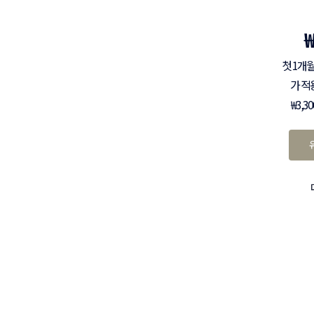
첫 1개월
가 적
₩3,