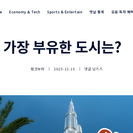
re
Economy & Tech
Sports & Entertain
옛날 통계
유료 독자 혜
 가장 부유한 도시는?
통계뉴스(www.statnews.net) 
씽크누리
2025-12-15
댓글 남기기