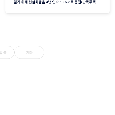
덜기 위해 현실화율을 4년 연속 53.6%로 동결(단독주택 기
준)했지만 서울을 중심으로 한 실거래가 상승분이 반영되며
2023년 이후 3년째 오름폭이 커지는 추세입니다. 1. 지역별
상승률: "서울이 끌고 제주는 쉬고" 전국에서 가장 뜨거운
털 북
기타