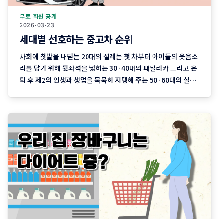
무료 회원 공개
2026-03-23
세대별 선호하는 중고차 순위
사회에 첫발을 내딛는 20대의 설레는 첫 차부터 아이들의 웃음소
리를 담기 위해 뒷좌석을 넓히는 30·40대의 패밀리카 그리고 은
퇴 후 제2의 인생과 생업을 묵묵히 지탱해 주는 50·60대의 실용
차까지. 지역 기반 플랫폼 '당근'이 분석한 최근 3개월간의 중고
차 직거래 데이터에는 이처럼 나이와 함께 흘러가는 우리네 인생
의 모습이 고스란히 담겨 있습니다. 연령대에 따라