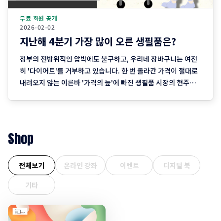
무료 회원 공개
2026-02-02
지난해 4분기 가장 많이 오른 생필품은?
정부의 전방위적인 압박에도 불구하고, 우리네 장바구니는 여전
히 '다이어트'를 거부하고 있습니다. 한 번 올라간 가격이 절대로
내려오지 않는 이른바 '가격의 늪'에 빠진 생필품 시장의 현주소
를 정리합니다. "내 월급 빼고 다 올랐다"는 농담, 이제는 '팩
트'가 된 장바구니의 비명 퇴근길 마트에 들러 커피믹스 한 상자
와 달걀 한 판을 집어 든 당신, 결제창에
Shop
전체보기
온라인 강좌
이벤트
디지털 북
기타