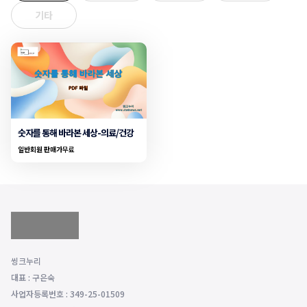
기타
숫자를 통해 바라본 세상-의료/건강
일반회원 판매가
무료
씽크누리
대표 : 구은숙
사업자등록번호 : 349-25-01509