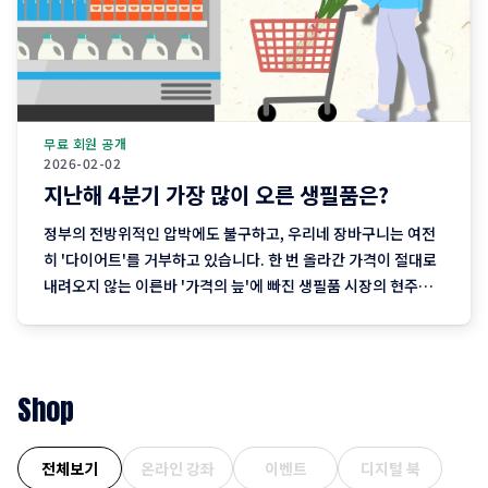
무료 회원 공개
2026-02-02
지난해 4분기 가장 많이 오른 생필품은?
정부의 전방위적인 압박에도 불구하고, 우리네 장바구니는 여전
히 '다이어트'를 거부하고 있습니다. 한 번 올라간 가격이 절대로
내려오지 않는 이른바 '가격의 늪'에 빠진 생필품 시장의 현주소
를 정리합니다. "내 월급 빼고 다 올랐다"는 농담, 이제는 '팩
트'가 된 장바구니의 비명 퇴근길 마트에 들러 커피믹스 한 상자
와 달걀 한 판을 집어 든 당신, 결제창에
Shop
전체보기
온라인 강좌
이벤트
디지털 북