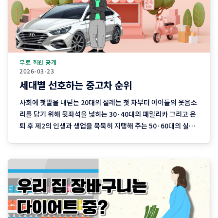
무료 회원 공개
2026-03-23
세대별 선호하는 중고차 순위
사회에 첫발을 내딛는 20대의 설레는 첫 차부터 아이들의 웃음소
리를 담기 위해 뒷좌석을 넓히는 30·40대의 패밀리카 그리고 은
퇴 후 제2의 인생과 생업을 묵묵히 지탱해 주는 50·60대의 실용
차까지. 지역 기반 플랫폼 '당근'이 분석한 최근 3개월간의 중고
차 직거래 데이터에는 이처럼 나이와 함께 흘러가는 우리네 인생
의 모습이 고스란히 담겨 있습니다. 연령대에 따라