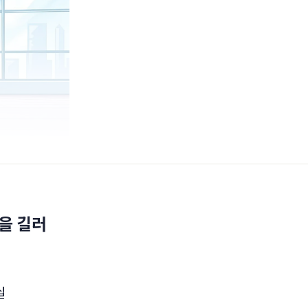
을 길러
십