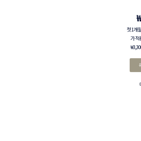
첫 1개월
가 적
₩3,