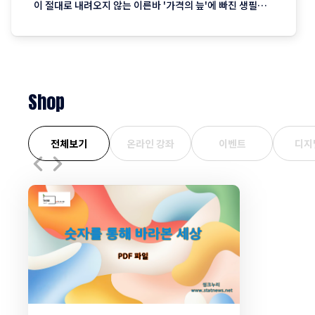
이 절대로 내려오지 않는 이른바 '가격의 늪'에 빠진 생필품
시장의 현주소를 정리합니다. "내 월급 빼고 다 올랐다"는 농
담, 이제는 '팩트'가 된 장바구니의 비명 퇴근길 마트에 들러
커피믹스 한 상자와 달걀 한 판을 집어 든 당신, 결제창에
Shop
전체보기
온라인 강좌
이벤트
디지