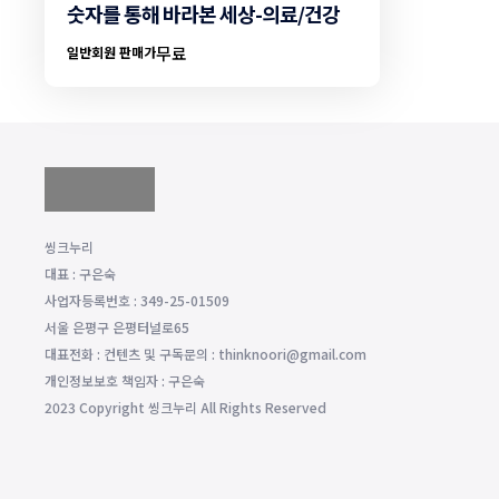
숫자를 통해 바라본 세상-의료/건강
무료
일반회원 판매가
씽크누리
대표 : 구은숙
사업자등록번호 : 349-25-01509
서울 은평구 은평터널로65
대표전화 : 컨텐츠 및 구독문의 : thinknoori@gmail.com
개인정보보호 책임자 : 구은숙
2023 Copyright 씽크누리 All Rights Reserved