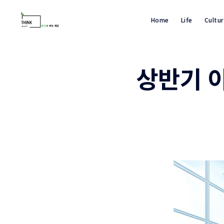
Home
Life
Cultu
상반기 