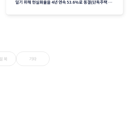
덜기 위해 현실화율을 4년 연속 53.6%로 동결(단독주택 기
준)했지만 서울을 중심으로 한 실거래가 상승분이 반영되며
2023년 이후 3년째 오름폭이 커지는 추세입니다. 1. 지역별
상승률: "서울이 끌고 제주는 쉬고" 전국에서 가장 뜨거운
털 북
기타