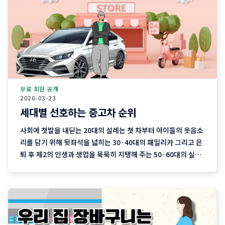
무료 회원 공개
2026-03-23
세대별 선호하는 중고차 순위
사회에 첫발을 내딛는 20대의 설레는 첫 차부터 아이들의 웃음소
리를 담기 위해 뒷좌석을 넓히는 30·40대의 패밀리카 그리고 은
퇴 후 제2의 인생과 생업을 묵묵히 지탱해 주는 50·60대의 실용
차까지. 지역 기반 플랫폼 '당근'이 분석한 최근 3개월간의 중고
차 직거래 데이터에는 이처럼 나이와 함께 흘러가는 우리네 인생
의 모습이 고스란히 담겨 있습니다. 연령대에 따라