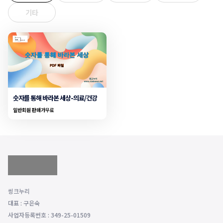
기타
숫자를 통해 바라본 세상-의료/건강
일반회원 판매가
무료
씽크누리
대표 : 구은숙
사업자등록번호 : 349-25-01509