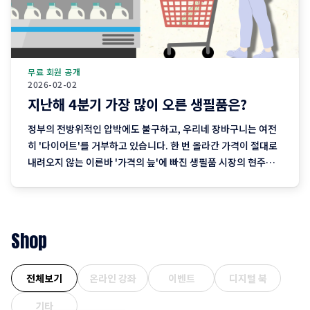
무료 회원 공개
2026-02-02
지난해 4분기 가장 많이 오른 생필품은?
정부의 전방위적인 압박에도 불구하고, 우리네 장바구니는 여전
히 '다이어트'를 거부하고 있습니다. 한 번 올라간 가격이 절대로
내려오지 않는 이른바 '가격의 늪'에 빠진 생필품 시장의 현주소
를 정리합니다. "내 월급 빼고 다 올랐다"는 농담, 이제는 '팩
트'가 된 장바구니의 비명 퇴근길 마트에 들러 커피믹스 한 상자
와 달걀 한 판을 집어 든 당신, 결제창에
Shop
전체보기
온라인 강좌
이벤트
디지털 북
기타