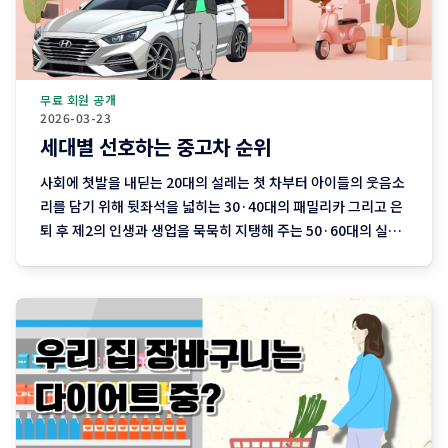
무료 회원 공개
2026-03-23
세대별 선호하는 중고차 순위
사회에 첫발을 내딛는 20대의 설레는 첫 차부터 아이들의 웃음소
리를 담기 위해 뒷좌석을 넓히는 30·40대의 패밀리카 그리고 은
퇴 후 제2의 인생과 생업을 묵묵히 지탱해 주는 50·60대의 실용
차까지. 지역 기반 플랫폼 '당근'이 분석한 최근 3개월간의 중고
차 직거래 데이터에는 이처럼 나이와 함께 흘러가는 우리네 인생
의 모습이 고스란히 담겨 있습니다. 연령대에 따라