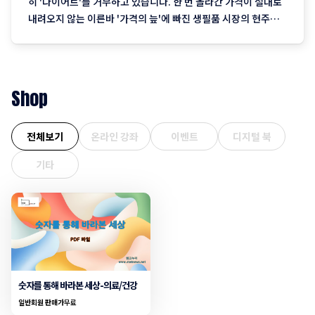
히 '다이어트'를 거부하고 있습니다. 한 번 올라간 가격이 절대로
내려오지 않는 이른바 '가격의 늪'에 빠진 생필품 시장의 현주소
를 정리합니다. "내 월급 빼고 다 올랐다"는 농담, 이제는 '팩
트'가 된 장바구니의 비명 퇴근길 마트에 들러 커피믹스 한 상자
와 달걀 한 판을 집어 든 당신, 결제창에
Shop
전체보기
온라인 강좌
이벤트
디지털 북
기타
숫자를 통해 바라본 세상-의료/건강
일반회원 판매가
무료