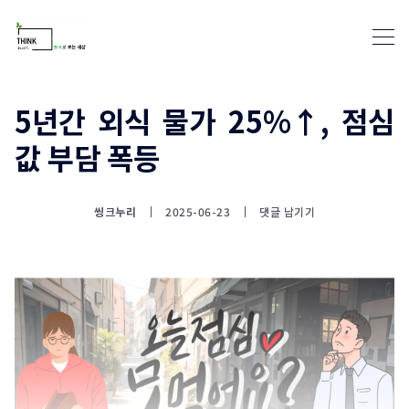
5년간 외식 물가 25%↑, 점심
값 부담 폭등
통계뉴스(www.statnews.net) 
씽크누리
2025-06-23
댓글 남기기