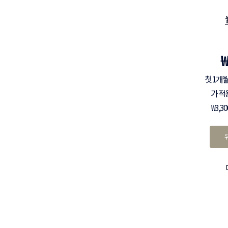
첫 1개월
가 적
₩3,