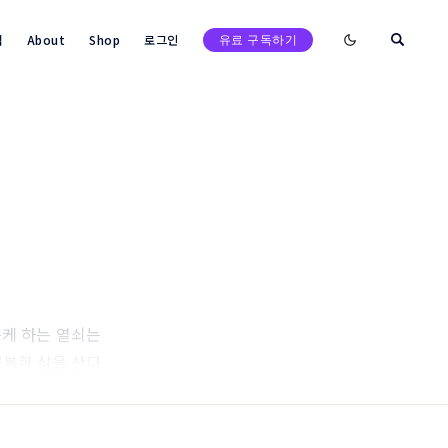
Enable dark mod
택
About
Shop
로그인
유료 구독하기
검색
케 하는 열쇠는
행복한 삶을 산다