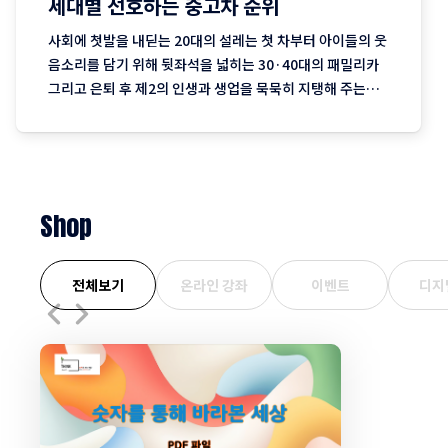
세대별 선호하는 중고차 순위
사회에 첫발을 내딛는 20대의 설레는 첫 차부터 아이들의 웃
음소리를 담기 위해 뒷좌석을 넓히는 30·40대의 패밀리카
그리고 은퇴 후 제2의 인생과 생업을 묵묵히 지탱해 주는
50·60대의 실용차까지. 지역 기반 플랫폼 '당근'이 분석한
최근 3개월간의 중고차 직거래 데이터에는 이처럼 나이와 함
께 흘러가는 우리네 인생의 모습이 고스란히 담겨 있습니다.
연령대에 따라
Shop
전체보기
온라인 강좌
이벤트
디지