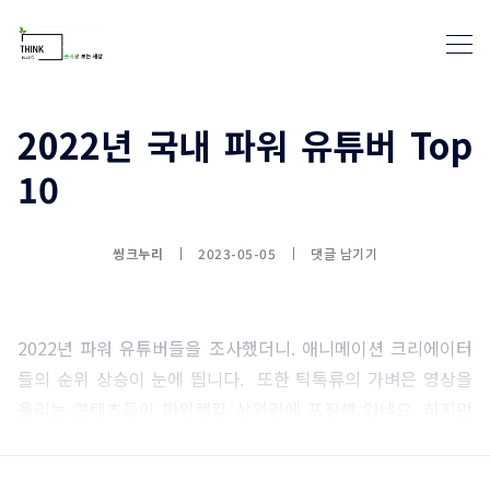
2022년 국내 파워 유튜버 Top
10
통계뉴스(www.statnews.net) 
씽크누리
2023-05-05
댓글 남기기
2022년 파워 유튜버들을 조사했더니. 애니메이션 크리에이터
들의 순위 상승이 눈에 띕니다. 또한 틱톡류의 가벼은 영상을
올리는 콘텐츠들이 파워랭킹 상위권에 포진해 있네요. 하지만
여전히 먹방이나 키즈 콘텐츠들의 강세도 이어지고 있고요.