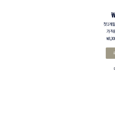
첫 1개월
가 적
₩3,