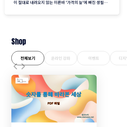
이 절대로 내려오지 않는 이른바 '가격의 늪'에 빠진 생필품
시장의 현주소를 정리합니다. "내 월급 빼고 다 올랐다"는 농
담, 이제는 '팩트'가 된 장바구니의 비명 퇴근길 마트에 들러
커피믹스 한 상자와 달걀 한 판을 집어 든 당신, 결제창에
Shop
전체보기
온라인 강좌
이벤트
디지