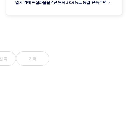
덜기 위해 현실화율을 4년 연속 53.6%로 동결(단독주택 기
준)했지만 서울을 중심으로 한 실거래가 상승분이 반영되며
2023년 이후 3년째 오름폭이 커지는 추세입니다. 1. 지역별
상승률: "서울이 끌고 제주는 쉬고" 전국에서 가장 뜨거운
털 북
기타