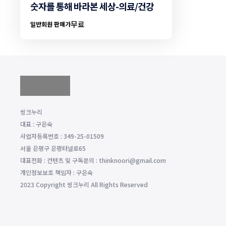
숫자를 통해 바라본 세상-의료/건강
무료
일반회원 판매가
씽크누리
대표 : 구은숙
사업자등록번호 : 349-25-01509
서울 은평구 은평터널로65
대표전화 : 컨텐츠 및 구독문의 : thinknoori@gmail.com
개인정보보호 책임자 : 구은숙
2023 Copyright 씽크누리 All Rights Reserved