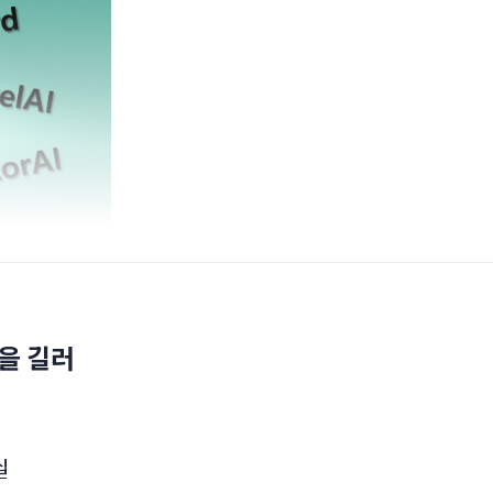
을 길러
십