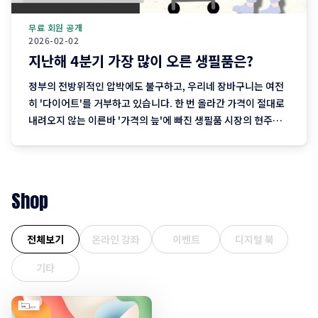
무료 회원 공개
2026-02-02
지난해 4분기 가장 많이 오른 생필품은?
정부의 전방위적인 압박에도 불구하고, 우리네 장바구니는 여전
히 '다이어트'를 거부하고 있습니다. 한 번 올라간 가격이 절대로
내려오지 않는 이른바 '가격의 늪'에 빠진 생필품 시장의 현주소
를 정리합니다. "내 월급 빼고 다 올랐다"는 농담, 이제는 '팩
트'가 된 장바구니의 비명 퇴근길 마트에 들러 커피믹스 한 상자
와 달걀 한 판을 집어 든 당신, 결제창에
Shop
전체보기
온라인 강좌
이벤트
디지털 북
기타