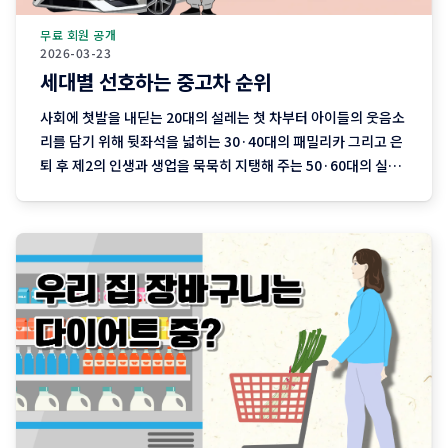
무료 회원 공개
2026-03-23
세대별 선호하는 중고차 순위
사회에 첫발을 내딛는 20대의 설레는 첫 차부터 아이들의 웃음소
리를 담기 위해 뒷좌석을 넓히는 30·40대의 패밀리카 그리고 은
퇴 후 제2의 인생과 생업을 묵묵히 지탱해 주는 50·60대의 실용
차까지. 지역 기반 플랫폼 '당근'이 분석한 최근 3개월간의 중고
차 직거래 데이터에는 이처럼 나이와 함께 흘러가는 우리네 인생
의 모습이 고스란히 담겨 있습니다. 연령대에 따라