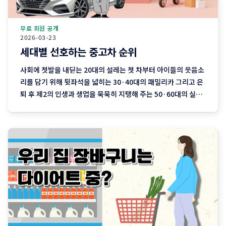
무료 회원 공개
2026-03-23
세대별 선호하는 중고차 순위
사회에 첫발을 내딛는 20대의 설레는 첫 차부터 아이들의 웃음소
리를 담기 위해 뒷좌석을 넓히는 30·40대의 패밀리카 그리고 은
퇴 후 제2의 인생과 생업을 묵묵히 지탱해 주는 50·60대의 실용
차까지. 지역 기반 플랫폼 '당근'이 분석한 최근 3개월간의 중고
차 직거래 데이터에는 이처럼 나이와 함께 흘러가는 우리네 인생
의 모습이 고스란히 담겨 있습니다. 연령대에 따라