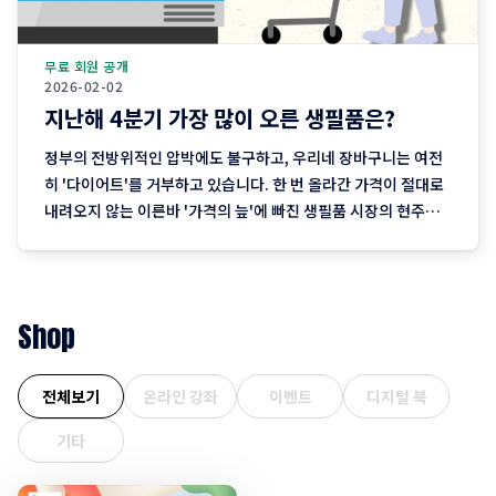
무료 회원 공개
2026-02-02
지난해 4분기 가장 많이 오른 생필품은?
정부의 전방위적인 압박에도 불구하고, 우리네 장바구니는 여전
히 '다이어트'를 거부하고 있습니다. 한 번 올라간 가격이 절대로
내려오지 않는 이른바 '가격의 늪'에 빠진 생필품 시장의 현주소
를 정리합니다. "내 월급 빼고 다 올랐다"는 농담, 이제는 '팩
트'가 된 장바구니의 비명 퇴근길 마트에 들러 커피믹스 한 상자
와 달걀 한 판을 집어 든 당신, 결제창에
Shop
전체보기
온라인 강좌
이벤트
디지털 북
기타