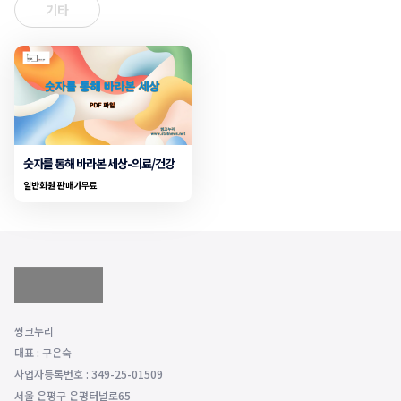
기타
숫자를 통해 바라본 세상-의료/건강
일반회원 판매가
무료
씽크누리
대표 : 구은숙
사업자등록번호 : 349-25-01509
서울 은평구 은평터널로65