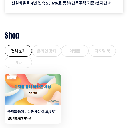
현실화율을 4년 연속 53.6%로 동결(단독주택 기준)했지만 서울
을 중심으로 한 실거래가 상승분이 반영되며 2023년 이후 3년째
오름폭이 커지는 추세입니다. 1. 지역별 상승률: "서울이 끌고 제
주는 쉬고" 전국에서 가장 뜨거운
Shop
전체보기
온라인 강좌
이벤트
디지털 북
기타
숫자를 통해 바라본 세상-의료/건강
일반회원 판매가
무료