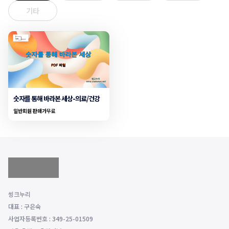
기타
숫자를 통해 바라본 세상-의료/건강
일반회원 판매가
무료
씽크누리
대표 : 구은숙
사업자등록번호 : 349-25-01509