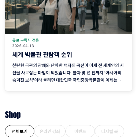
유료 구독자 전용
2026-04-13
세계 박물관 관람객 순위
찬란한 금관의 광채와 단아한 백자의 곡선이 이제 전 세계인의 시
선을 사로잡는 마법이 되었습니다. 불과 몇 년 전까지 '아시아의
숨겨진 보석'이라 불리던 대한민국 국립중앙박물관이 이제는 파
리의 루브르, 바티칸의 바티칸 박물관과 어깨를 나란히 하며 인류
문화의 메카로 우뚝 섰습니다. 전 세계에 불어닥친 K-컬처의 열풍
이 대중문화를 넘어 K-헤리티지(K-Heritage)라는 깊고 진한 전
통의
Shop
전체보기
온라인 강좌
이벤트
디지털 북