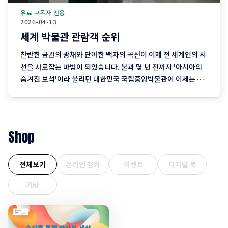
유료 구독자 전용
2026-04-13
세계 박물관 관람객 순위
찬란한 금관의 광채와 단아한 백자의 곡선이 이제 전 세계인의 시
선을 사로잡는 마법이 되었습니다. 불과 몇 년 전까지 '아시아의
숨겨진 보석'이라 불리던 대한민국 국립중앙박물관이 이제는 파
리의 루브르, 바티칸의 바티칸 박물관과 어깨를 나란히 하며 인류
문화의 메카로 우뚝 섰습니다. 전 세계에 불어닥친 K-컬처의 열풍
이 대중문화를 넘어 K-헤리티지(K-Heritage)라는 깊고 진한 전
통의
Shop
전체보기
온라인 강좌
이벤트
디지털 북
기타