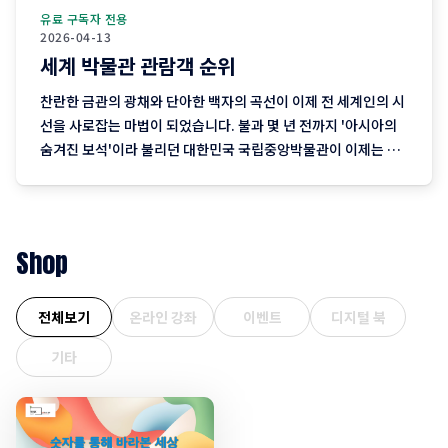
유료 구독자 전용
2026-04-13
세계 박물관 관람객 순위
찬란한 금관의 광채와 단아한 백자의 곡선이 이제 전 세계인의 시
선을 사로잡는 마법이 되었습니다. 불과 몇 년 전까지 '아시아의
숨겨진 보석'이라 불리던 대한민국 국립중앙박물관이 이제는 파
리의 루브르, 바티칸의 바티칸 박물관과 어깨를 나란히 하며 인류
문화의 메카로 우뚝 섰습니다. 전 세계에 불어닥친 K-컬처의 열풍
이 대중문화를 넘어 K-헤리티지(K-Heritage)라는 깊고 진한 전
통의
Shop
전체보기
온라인 강좌
이벤트
디지털 북
기타