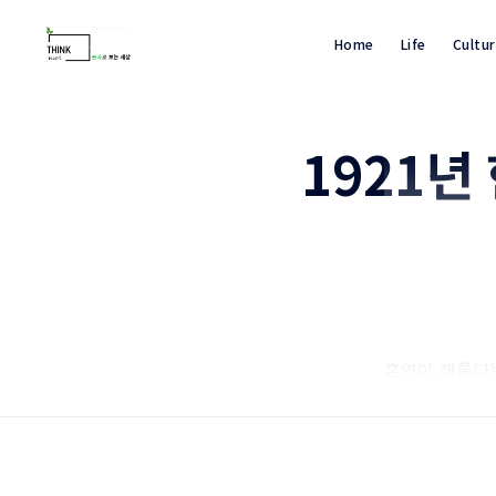
Home
Life
Cultu
1921년
흡연이 해롭다는
날이 늘어나 전