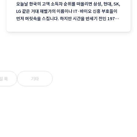
오늘날 한국의 고액 소득자 순위를 떠올리면 삼성, 현대, SK,
LG 같은 거대 재벌가의 이름이나 IT·바이오 신흥 부호들이
먼저 머릿속을 스칩니다. 하지만 시간을 반세기 전인 1971
년~1972년으로 되돌려보면 지금으로서는 생소한 뜻밖의 인
물들이 대한민국 소득 랭킹 최상단을 차지하고 있었습니다.
수년 동안 대한민국 소득 1위 자리를 철옹성처럼 지켜오던
한진그룹 조중훈 회장의 왕좌를
털 북
기타