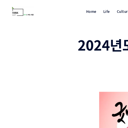
Home
Life
Cultu
2024년