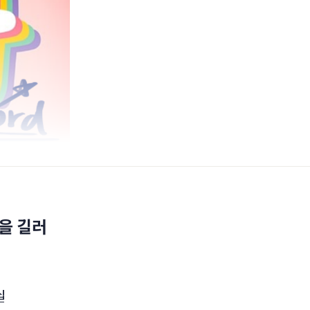
을 길러
십