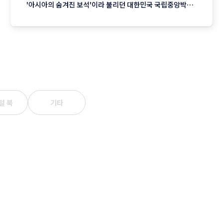
'아시아의 숨겨진 보석'이라 불리던 대한민국 국립중앙박물
관이 이제는 파리의 루브르, 바티칸의 바티칸 박물관과 어깨
를 나란히 하며 인류 문화의 메카로 우뚝 섰습니다. 전 세계
에 불어닥친 K-컬처의 열풍이 대중문화를 넘어 K-헤리티지
(K-Heritage)라는 깊고 진한 전통의
털 북
기타