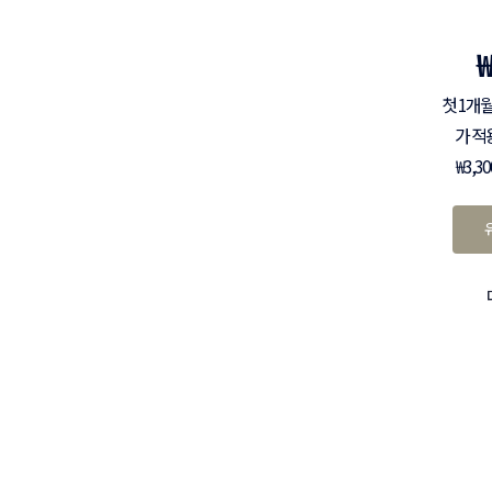
첫 1개월
가 적
₩3,