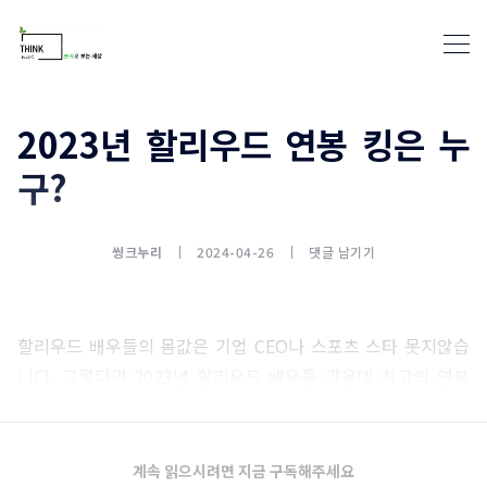
2023년 할리우드 연봉 킹은 누
구?
통계뉴스(www.statnews.net) 
씽크누리
2024-04-26
댓글 남기기
할리우드 배우들의 몸값은 기업 CEO나 스포츠 스타 못지않습
니다. 그렇다면 2023년 할리우드 배우들 가운데 최고의 연봉
킹은 누구일까요?
계속 읽으시려면 지금 구독해주세요