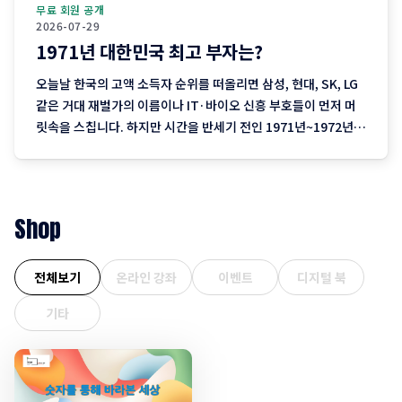
무료 회원 공개
2026-07-29
1971년 대한민국 최고 부자는?
오늘날 한국의 고액 소득자 순위를 떠올리면 삼성, 현대, SK, LG
같은 거대 재벌가의 이름이나 IT·바이오 신흥 부호들이 먼저 머
릿속을 스칩니다. 하지만 시간을 반세기 전인 1971년~1972년으
로 되돌려보면 지금으로서는 생소한 뜻밖의 인물들이 대한민국
소득 랭킹 최상단을 차지하고 있었습니다. 수년 동안 대한민국 소
득 1위 자리를 철옹성처럼 지켜오던 한진그룹 조중훈 회장의 왕
좌를
Shop
전체보기
온라인 강좌
이벤트
디지털 북
기타