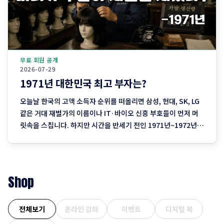
무료 회원 공개
2026-07-29
1971년 대한민국 최고 부자는?
오늘날 한국의 고액 소득자 순위를 떠올리면 삼성, 현대, SK, LG
같은 거대 재벌가의 이름이나 IT·바이오 신흥 부호들이 먼저 머
릿속을 스칩니다. 하지만 시간을 반세기 전인 1971년~1972년으
로 되돌려보면 지금으로서는 생소한 뜻밖의 인물들이 대한민국
소득 랭킹 최상단을 차지하고 있었습니다. 수년 동안 대한민국 소
득 1위 자리를 철옹성처럼 지켜오던 한진그룹 조중훈 회장의 왕
좌를
Shop
전체보기
온라인 강좌
이벤트
디지털 북