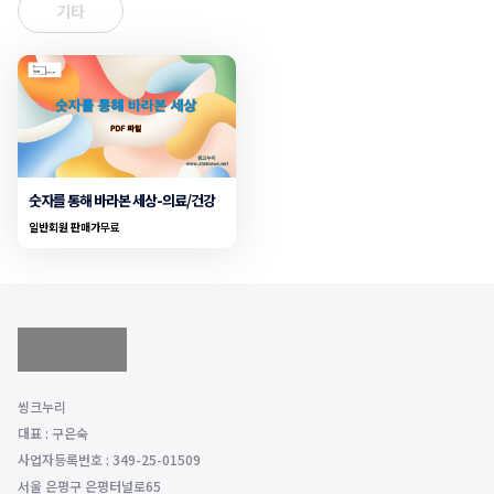
기타
숫자를 통해 바라본 세상-의료/건강
일반회원 판매가
무료
씽크누리
대표 : 구은숙
사업자등록번호 : 349-25-01509
서울 은평구 은평터널로65