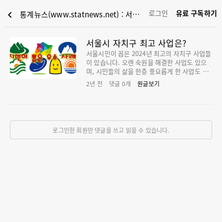
로그인
유료 구독하기
chevron_left
통계뉴스(www.statnews.net) : 서울시 자치구 최고 사업은?
서울시 자치구 최고 사업은?
서울시민이 꼽은 2024년 최고의 자치구 사업들
이 있습니다. 오랜 숙원을 해결한 사업도 있으
며, 시민들의 삶을 한층 풍요롭게 한 사업도 있
습니다. 각 자치구에서 좋은 평가를 받은 독창
2년 전
댓글
0
개
원글보기
적이고 이색적인 사업들을 함께 살펴보겠습니
다. 은평구는 전국 최초로 전용 플랫폼을 활용
한 1인 가구 안전돌봄서비스인 '안녕, 은빛SOL
메이트'를 추진해 호평을 받았습니다. '안녕, 은
빛SOL메이트'는 안부확인 모니터링 및 참여형
로그인한 회원만 댓글을 쓰고 읽을 수 있습니다.
콘텐츠 운영을 통해 1인 가구의 사회적 고립을
예방하기 위한 사업입니다. 종로구는 지역 곳곳
의 역사·문화·자연을 한데 이은 순환형 둘레길
'종로둘레길'을 개통했습니다. 기존 테마길 가
운데 주변과의 연계성, 특화 자원 등을 고려해
인왕산·북악산·낙산·청계천·광화문 등 총 5개
코스로 구성했습니다. 광진구에서는 '생활 쓰레
기 주 6일 수거제'가 올해 지역 발전과 행복 증
진에 가장 도움이 되는 사업 1위로 꼽히며, '20
24년 하반기 적극 행정 우수사례 선발'에서 자