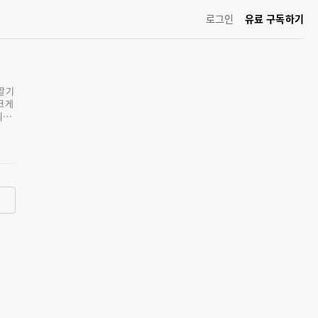
로그인
유료 구독하기
 활기
크게
업종
철을
 안
작된
액은
 늘
 직
통틀