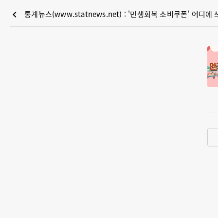
chevron_left
통계뉴스(www.statnews.net) : '민생회복 소비쿠폰' 어디에