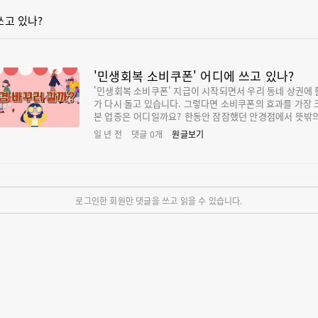
 쓰고 있나?
'민생회복 소비쿠폰' 어디에 쓰고 있나?
'민생회복 소비쿠폰' 지급이 시작되면서 우리 동네 상권에
가 다시 돌고 있습니다. 그렇다면 소비쿠폰의 효과를 가장 
본 업종은 어디일까요? 한동안 잠잠했던 안경점에서 뜻밖의
'대박' 행진을 이어가며 소비쿠폰의 효과를 가장 크게 본 
일 년 전
댓글
0
개
원글보기
으로 조사됐습니다. 그동안 미뤄왔던 안경 교체부터 휴가
앞둔 선글라스 구매까지, 소비쿠폰이 쏘아 올린 작은 불씨가
경 업계의 오랜 갈증을 해소해 준 모양새입니다. 한국신용데이
터(KCD)의 분석에 따르면, '민생회복 소비쿠폰' 지급이 시
첫 주(7월 21일~27일)에 전국 소상공인의 평균 카드 매출
로그인한 회원만 댓글을 쓰고 읽을 수 있습니다.
직전 주 대비 2.2% 증가했으며, 전년 동기 대비로는 약 7%
어난 것으로 집계됐습니다. 특히, 소비쿠폰의 혜택이 가장 크게
나타난 분야는 유통업이었습니다. 유통업종의 평균 매출은
전 주보다 12%나 상승했는데, 그중에서도 안경점은 '56.
8%'라는 압도적인 매출 증가율을 기록하며 모든 업종을 
어 1위를 차지했습니다. 안경