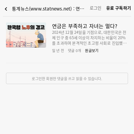
로그인
유료 구독하기
chevron_left
통계뉴스(www.statnews.net) : 연금은 부족하고 자녀는 멀다?
연금은 부족하고 자녀는 멀다?
2024년 12월 24일을 기점으로, 대한민국은 전
체 인구 중 65세 이상이 차지하는 비율이 20%
를 초과하며 본격적인 초고령 사회로 진입했습
니다. 우리나라의 노인 인구는 지난해 7월에 이
일 년 전
댓글
0
개
원글보기
미 1,000만 명을 넘어섰습니다. 특히, 75세 이
상의 후기 고령 인구는 2010년에는 195만 명이
었으나, 지난해에는 그 수가 두 배 이상 증가하
여 410만 명에 이르렀습니다. 현재 한국의 노인
빈곤율은 OECD 주요 선진국들에 비해 압도적
로그인한 회원만 댓글을 쓰고 읽을 수 있습니다.
으로 높은 수준입니다. 노후에도 생계를 위해
경제활동을 이어가야 하는 현실은 한국 사회가
직면한 심각한 구조적 문제 중 하나입니다. 은
퇴설계 전문가 강창희 대표에 따르면, 미국, 일
본, 독일 등 선진국들의 경우 노년기 주요 수입
원은 공적·사적 연금이 전체 소득의 60~90%
에 달합니다. 반면 자녀로부터의 경제적 지원에
의존하는 비율은 1% 미만입니다. 특히 독일은
노후 소득의 80~90%를 연금이 차지하고 있으
며, 자녀 지원 비중은 0.4%에 불과했습니다.