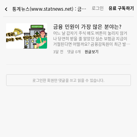
로그인
유료 구독하기
chevron_left
통계뉴스(www.statnews.net) : 금융 민원이 가장 많은 분야는?
금융 민원이 가장 많은 분야는?
어느 날 갑자기 주식 매도 버튼이 눌리지 않거
나 당연히 받을 줄 알았던 실손 보험금 지급이
거절된다면 어떨까요? 금융감독원이 최근 발표
한 '2025년 금융민원 및 금융상담 동향'에 따르
3달 전
댓글
0
개
원글보기
면 편리해야 할 비대면 금융 서비스가 전산 장
애라는 부메랑으로 돌아오고 든든해야 할 보험
이 분쟁의 씨앗이 되면서 금융감독원에는 그 어
느 때보다 민원이 크게 늘어난 것으로 분석됐습
니다. 멈출 줄 모르는 민원 증가세: "10%의 벽
로그인한 회원만 댓글을 쓰고 읽을 수 있습니다.
을 넘다" 금융감독원의 발표에 따르면 지난해
금융 민원은 총 12만 8,419건으로 전년 대비 1
0.4%나 증가했습니다. 단순히 불만만 늘어난
것이 아니라 문제를 해결하기 위해 금융당국을
찾는 상담 건수 또한 35만 9,063건(6.4% 증가)
에 달했습니다. 금융 관련 문의와 불만이 전반
적으로 확대된 것으로 나타났습니다. 특히 이번
통계에서 주목할 점은 업권별 '온도 차'입니다.
은행과 중소서민 금융은 비교적 안정적인 모습
을 보인 반면 증권과 보험 분야가 전체 민원 상