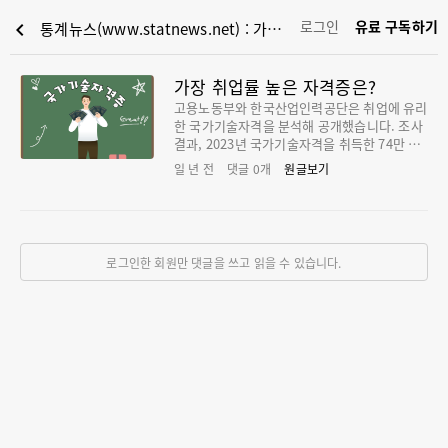
로그인
유료 구독하기
chevron_left
통계뉴스(www.statnews.net) : 가장 취업률 높은 자격증은?
가장 취업률 높은 자격증은?
고용노동부와 한국산업인력공단은 취업에 유리
한 국가기술자격을 분석해 공개했습니다. 조사
결과, 2023년 국가기술자격을 취득한 74만 명
중 당시 미취업 상태였던 44만 5000명 가운데
일 년 전
댓글
0
개
원글보기
47.5%가 1년 이내에 취업한 것으로 확인됐습
니다. 자격 취득자와 미 취득자의 취업률 차이
는 7.9%p이며, 취업자 1만 명 이상 기준으로
기사 등급의 취업률(58.9%)이 가장 높았습니
다. 이어 산업기사 등급(56.2%), 서비스 분야(4
로그인한 회원만 댓글을 쓰고 읽을 수 있습니다.
7.3%), 기능사 등급(44.1%)이 뒤를 이었습니
다. 가장 많이 취득하는 국가기술자격은 컴퓨터
활용능력, 지게차운전기능사, 산업안전기사, 굴
착기운전기능사, 전기기능사 순으로 조사됐습
니다. 미취업자 중 취득자가 1,000명을 초과한
자격 가운데 취업률이 가장 높은 종목은 전기산
업기사(73.9%), 산림기능사(71.9%), 산업위생
관리기사(71.5%)였습니다. 취득자가 1,000명
이하이면서 200명을 초과한 자격에서는 에너지
관리산업기사(79.4%)와