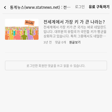
로그인
유료 구독하기
chevron_left
통계뉴스(www.statnews.net) : 전세계에서 가장 키 가 큰 나라는?
전세계에서 가장 키 가 큰 나라는?
전세계에서 가장 키가 큰 국가는 바로 네덜란드
입니다. 대부분의 유럽국가 국민들 키가 평균을
상회하고 있습니다. 특히 그중에서도 네덜란드
사람들 키가 가장 크다고 합니다. 전세계 사람
3년 전
댓글
0
개
원글보기
들의 평균 키는 시점과 측정 기관에 따라 다소
오차가 있습니다. 월드파플레이션리뷰(World
populationreview)에 따르면 전세계에서 가
장 키가 큰 네덜란드의 평균 남성 키는 183.78c
m이며, 여성도 170.36cm입니다. 역시 유럽
로그인한 회원만 댓글을 쓰고 읽을 수 있습니다.
국가인 몬테네그로는 183.30cm이며, 보스이
나헤르체고비나 남성 키도 182.47cm로 3위를
차지했네요. 전세계 국가 중 남성 평균 키가 18
0cm가 넘는 국가는 20개 국가인데, 대부분 유
럽 지역에 속합니다. 독일 남성 평균 키도 180.
15cm라고 합니다. 중동국가 중에는 레바논 남
성 키가 178.96cm로 나타났으며, 아시아권 국
가로는 호주가 178.77cm, 뉴질랜드 177.72c
m로 조사됐네요. 💡한국 남성의 평균 키는 전
세계 61위로서 1